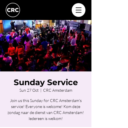
Sunday Service
Sun 27 Oct
  |  
CRC Amsterdam
Join us this Sunday for CRC Amsterdam's
service! Everyone is welcome! Kom deze
zondag naar de dienst van CRC Amsterdam!
Iedereen is welkom!