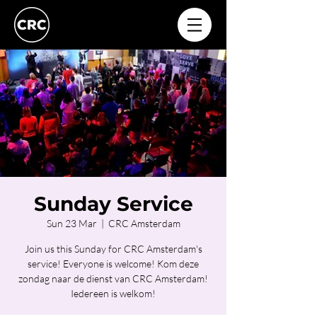
Sunday Service
Sun 23 Mar
  |  
CRC Amsterdam
Join us this Sunday for CRC Amsterdam's
service! Everyone is welcome! Kom deze
zondag naar de dienst van CRC Amsterdam!
Iedereen is welkom!